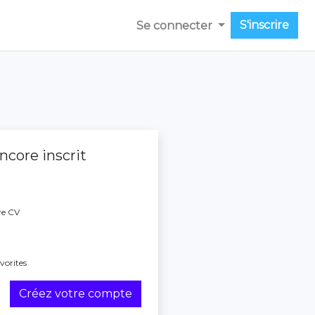
S'inscrire
Se connecter
ncore inscrit
re CV
vorites
Créez votre compte